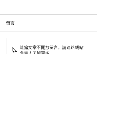
留言
三菱重工難忘東北之旅
GREE 2025年
這篇文章不開放留言。請連絡網站
負責人了解更多。
商用空調機推廣
總公司
地址: 新界荃灣海盛路9號
有線電視大樓33樓3302室
星期一
至
星期五: