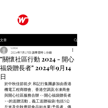
Wo Kee Hong Group
和記行集團
文章
WKH
2024年9月19日
讀畢需時 1 分鐘
"關懷社區行動 2024 - 開心
福袋贈長者" 2024年9月14
日
於中秋佳節前夕, 和記行集團參加由香港
機電工程商聯會、香港空調及冷凍商會
與開心社區服務合辦 <<開心福袋贈長者
>>的送贈活動，義工送贈福袋(包括5公
斤米及中秋應節食品如水果)予長者，傳