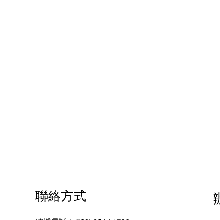
和記行集團
品牌夥伴
活動及新聞
客戶
聯絡方式