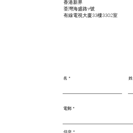
香港新界
荃灣海盛路9號
有線電視大廈33樓3302室
名
姓
電郵
信息